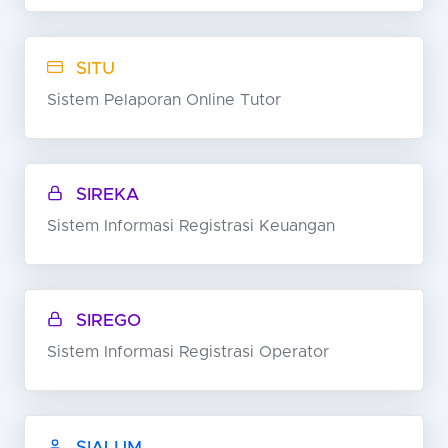
SITU
Sistem Pelaporan Online Tutor
SIREKA
Sistem Informasi Registrasi Keuangan
SIREGO
Sistem Informasi Registrasi Operator
SIALUM